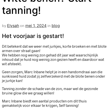
tanning!
by
Elysah
on
mei 1, 2024
in
blog
Het voorjaar is gestart!
Dit betekent dat we weer met jurkjes, korte broeken en met blote
armen over straat gaan!
We hebben nog weinig zon gehad dit jaar wat waarschijnlijk
inhoud dat je huid nog weinig zon gezien heeft en daardoor wat
wit afsteekt.
Geen zorgen, Marc Inbane helpt je in een handomdraai aan die
sunkissed huid zodat jij zelfverzekerd met de blote benen onder
je jurkje kan!
Tanning zonder de schade van de zon, maar wel de gezonde
bruine glow die we graag willen!
Marc Inbane biedt een aantal producten om dit thuis
gemakkelijk voor elkaar te krijgen, Self tanning!