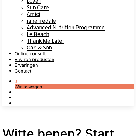
Loveli
Sun Care
Amici
jane iredale
Advanced Nutrition Programme
Le Beach
Thank Me Later
Carl & Son
Online consult
Environ producten
Ervaringen
Contact
0
Winkelwagen
Witte benen? Start