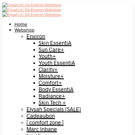
Home
Webshop
Environ
Skin EssentiA
Sun Care+
Youth+
Youth EssentiA
Clarity+
Moisture+
Comfort+
Body EssentiA
Radiance+
Skin Tech +
Elysah Specials (SALE)
Cadeaubon
[ comfort zone ]
Marc Inbane