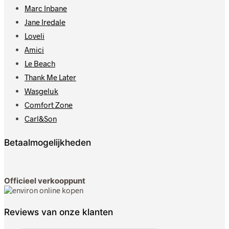
Marc Inbane
Jane Iredale
Loveli
Amici
Le Beach
Thank Me Later
Wasgeluk
Comfort Zone
Carl&Son
Betaalmogelijkheden
Officieel verkooppunt
Reviews van onze klanten