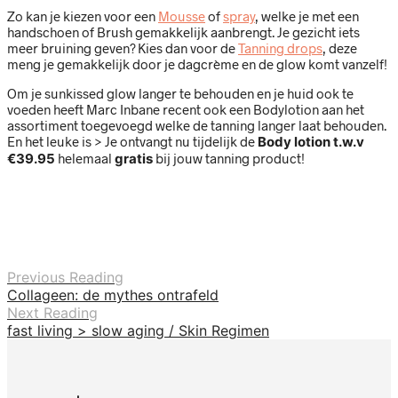
Zo kan je kiezen voor een
Mousse
of
spray
, welke je met een
handschoen of Brush gemakkelijk aanbrengt. Je gezicht iets
meer bruining geven? Kies dan voor de
Tanning drops
, deze
meng je gemakkelijk door je dagcrème en de glow komt vanzelf!
Om je sunkissed glow langer te behouden en je huid ook te
voeden heeft Marc Inbane recent ook een Bodylotion aan het
assortiment toegevoegd welke de tanning langer laat behouden.
En het leuke is > Je ontvangt nu tijdelijk de
Body lotion t.w.v
€39.95
helemaal
gratis
bij jouw tanning product!
Previous Reading
Collageen: de mythes ontrafeld
Next Reading
fast living > slow aging / Skin Regimen