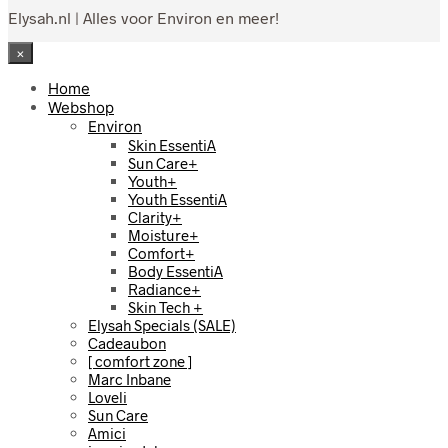
Elysah.nl | Alles voor Environ en meer!
×
Home
Webshop
Environ
Skin EssentiA
Sun Care+
Youth+
Youth EssentiA
Clarity+
Moisture+
Comfort+
Body EssentiA
Radiance+
Skin Tech +
Elysah Specials (SALE)
Cadeaubon
[ comfort zone ]
Marc Inbane
Loveli
Sun Care
Amici