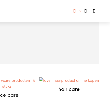
0
hair care
ace care