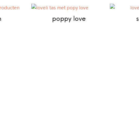
m
poppy love