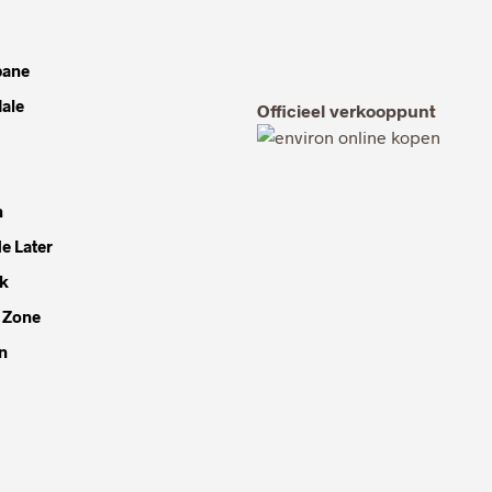
bane
dale
Officieel verkooppunt
h
e Later
k
 Zone
n