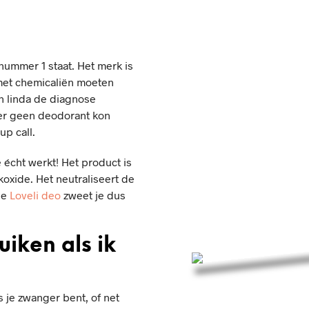
nummer 1 staat. Het merk is
 met chemicaliën moeten
an linda de diagnose
er geen deodorant kon
p call.
 écht werkt! Het product is
koxide. Het neutraliseert de
de
Loveli deo
zweet je dus
iken als ik
ls je zwanger bent, of net