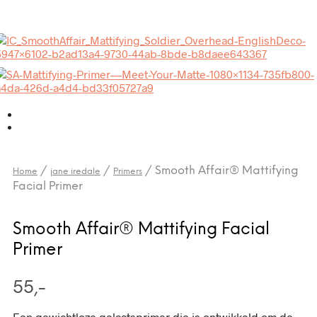
/
/
/
Smooth Affair® Mattifying
Home
jane iredale
Primers
Facial Primer
Smooth Affair® Mattifying Facial
Primer
55,-
Een gewichtloze gelaatsprimer die is ontwikkeld om de