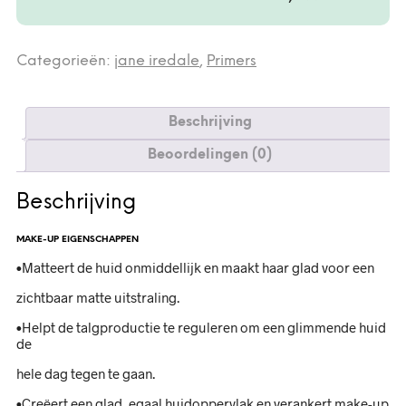
Categorieën:
jane iredale
,
Primers
Beschrijving
Beoordelingen (0)
Beschrijving
MAKE-UP EIGENSCHAPPEN
•Matteert de huid onmiddellijk en maakt haar glad voor een
zichtbaar matte uitstraling.
•Helpt de talgproductie te reguleren om een glimmende huid
de
hele dag tegen te gaan.
•Creëert een glad, egaal huidoppervlak en verankert make-up