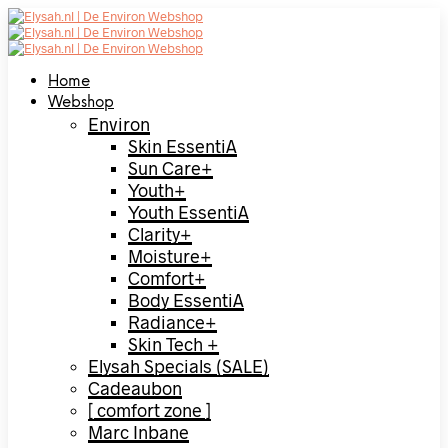
Home
Webshop
Environ
Skin EssentiA
Sun Care+
Youth+
Youth EssentiA
Clarity+
Moisture+
Comfort+
Body EssentiA
Radiance+
Skin Tech +
Elysah Specials (SALE)
Cadeaubon
[ comfort zone ]
Marc Inbane