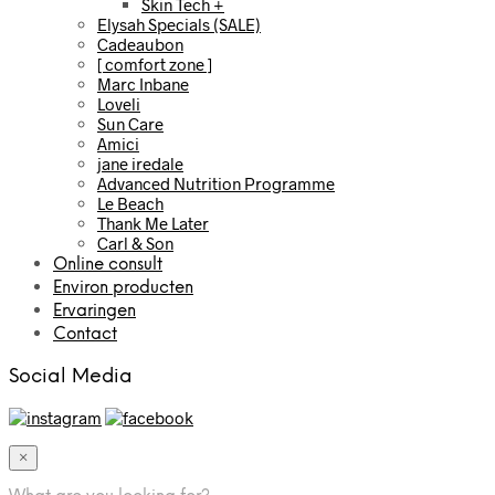
Skin Tech +
Elysah Specials (SALE)
Cadeaubon
[ comfort zone ]
Marc Inbane
Loveli
Sun Care
Amici
jane iredale
Advanced Nutrition Programme
Le Beach
Thank Me Later
Carl & Son
Online consult
Environ producten
Ervaringen
Contact
Social Media
×