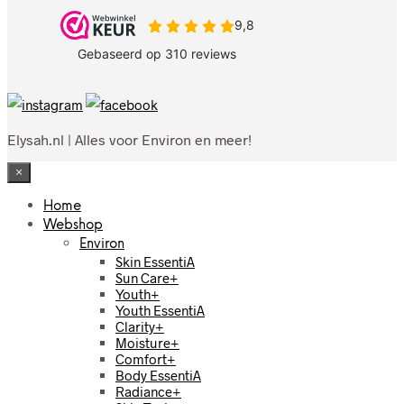
Elysah.nl | Alles voor Environ en meer!
×
Home
Webshop
Environ
Skin EssentiA
Sun Care+
Youth+
Youth EssentiA
Clarity+
Moisture+
Comfort+
Body EssentiA
Radiance+