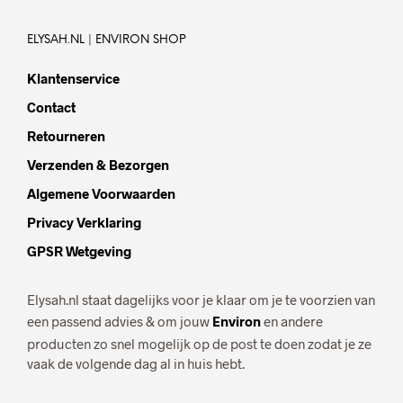
kan
gekozen
worden
ELYSAH.NL | ENVIRON SHOP
op
de
Klantenservice
productpagina
Contact
Retourneren
Verzenden & Bezorgen
Algemene Voorwaarden
Privacy Verklaring
GPSR Wetgeving
Elysah.nl staat dagelijks voor je klaar om je te voorzien van
een passend advies & om jouw
Environ
en andere
producten zo snel mogelijk op de post te doen zodat je ze
vaak de volgende dag al in huis hebt.