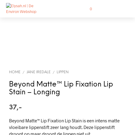
0
HOME
JANE IREDALE
LIPPEN
/
/
Beyond Matte™ Lip Fixation Lip
Stain – Longing
37,-
Beyond Matte™ Lip Fixation Lip Stain is een intens matte
vloeibare lippenstift zeer lang houdt. Deze lippenstift
droogt op maar droogt de lippen niet uit.