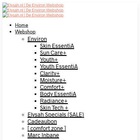
Home
Webshop
Environ
Skin EssentiA
Sun Care+
Youth+
Youth EssentiA
Clarity+
Moisture+
Comfort+
Body EssentiA
Radiance+
Skin Tech +
Elysah Specials (SALE)
Cadeaubon
[ comfort zone ]
Marc Inbane