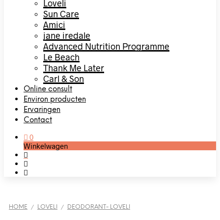
Loveli
Sun Care
Amici
jane iredale
Advanced Nutrition Programme
Le Beach
Thank Me Later
Carl & Son
Online consult
Environ producten
Ervaringen
Contact
0
Winkelwagen
HOME
LOVELI
DEODORANT- LOVELI
/
/