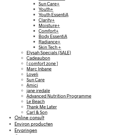
Sun Care+
Youth+
Youth EssentiA
Clarity+
Moisture+
Comfort+
Body EssentiA
Radiance+
Skin Tech +
Elysah Specials (SALE)
Cadeaubon
[ comfort zone ]
Marc Inbane
Loveli
Sun Care
Amici
jane iredale
Advanced Nutrition Programme
Le Beach
Thank Me Later
Carl & Son
Online consult
Environ producten
Ervaringen