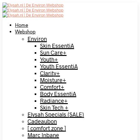
Home
Webshop
Environ
Skin EssentiA
Sun Care+
Youth+
Youth EssentiA
Clarity+
Moisture+
Comfort+
Body EssentiA
Radiance+
Skin Tech +
Elysah Specials (SALE)
Cadeaubon
[ comfort zone ]
Marc Inbane