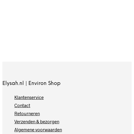
Oorspronkelijke
Huidige
17.50
15,-
prijs
prijs
was:
is:
8,-
In winkelwagen
€17.50.
€15,-.
In winkelwagen
Elysah.nl | Environ Shop
Klantenservice
Contact
Retourneren
Verzenden & bezorgen
Algemene voorwaarden