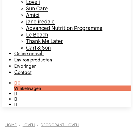
Loveli
Sun Care
Amici
jane iredale
Advanced Nutrition Programme
Le Beach
Thank Me Later
Carl & Son
Online consult
Environ producten
Ervaringen
Contact
0
Winkelwagen
HOME
LOVELI
DEODORANT- LOVELI
/
/