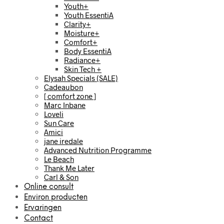
Youth+
Youth EssentiA
Clarity+
Moisture+
Comfort+
Body EssentiA
Radiance+
Skin Tech +
Elysah Specials (SALE)
Cadeaubon
[ comfort zone ]
Marc Inbane
Loveli
Sun Care
Amici
jane iredale
Advanced Nutrition Programme
Le Beach
Thank Me Later
Carl & Son
Online consult
Environ producten
Ervaringen
Contact