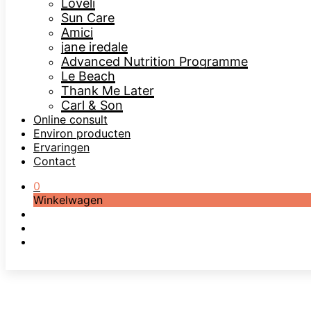
Loveli
Sun Care
Amici
jane iredale
Advanced Nutrition Programme
Le Beach
Thank Me Later
Carl & Son
Online consult
Environ producten
Ervaringen
Contact
0
Winkelwagen