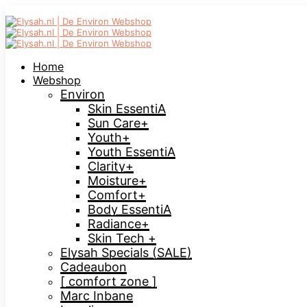
Home
Webshop
Environ
Skin EssentiA
Sun Care+
Youth+
Youth EssentiA
Clarity+
Moisture+
Comfort+
Body EssentiA
Radiance+
Skin Tech +
Elysah Specials (SALE)
Cadeaubon
[ comfort zone ]
Marc Inbane