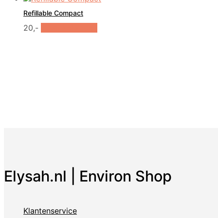
heeft
Refillable Compact
meerdere
variaties.
20,-
In winkelwagen
Deze
optie
kan
gekozen
worden
op
de
productpagina
Elysah.nl | Environ Shop
Klantenservice