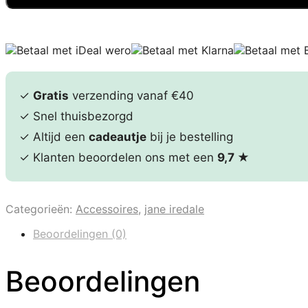
✓
Gratis
verzending vanaf €40
✓ Snel thuisbezorgd
✓ Altijd een
cadeautje
bij je bestelling
✓ Klanten beoordelen ons met een
9,7
★
Categorieën:
Accessoires
,
jane iredale
Beoordelingen (0)
Beoordelingen