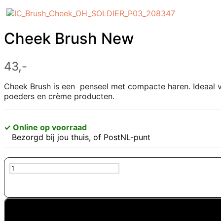
Cheek Brush New
43,-
Cheek Brush
is een
penseel met compacte haren. Ideaal vo
poeders en crème producten.
✓ Online op voorraad
Bezorgd bij jou thuis, of PostNL-punt
Cheek
Brush
New
aantal
In mij