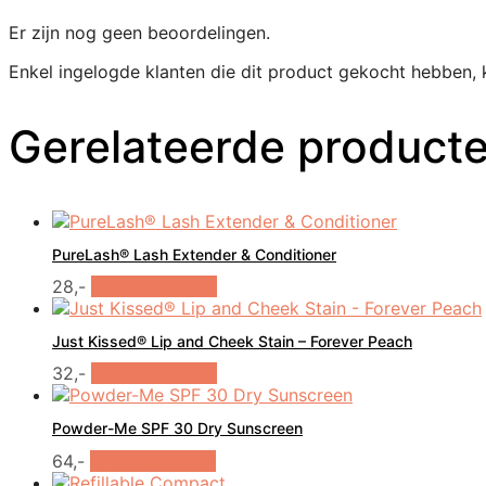
Er zijn nog geen beoordelingen.
Enkel ingelogde klanten die dit product gekocht hebben, 
Gerelateerde product
PureLash® Lash Extender & Conditioner
28,-
In winkelwagen
Just Kissed® Lip and Cheek Stain – Forever Peach
32,-
In winkelwagen
Powder-Me SPF 30 Dry Sunscreen
Dit
64,-
In winkelwagen
product