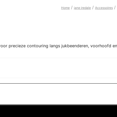
/
/
/
Home
jane iredale
Accessoires
or precieze contouring langs jukbeenderen, voorhoofd en k
n winkelwagen