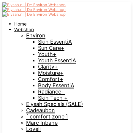
Home
Webshop
Environ
Skin EssentiA
Sun Care+
Youth+
Youth EssentiA
Clarity+
Moisture+
Comfort+
Body EssentiA
Radiance+
Skin Tech +
Elysah Specials (SALE)
Cadeaubon
[ comfort zone ]
Marc Inbane
Loveli