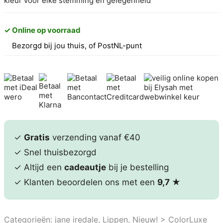
kleur voor elke stemming en gelegenheid
✓ Online op voorraad
Bezorgd bij jou thuis, of PostNL-punt
✓
Gratis
verzending vanaf €40
✓ Snel thuisbezorgd
✓ Altijd een
cadeautje
bij je bestelling
✓ Klanten beoordelen ons met een
9,7
★
Categorieën:
jane iredale
,
Lippen
,
Nieuw! > ColorLuxe