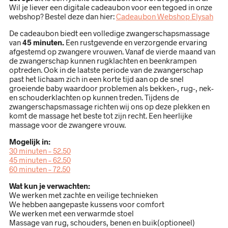
Wil je liever een digitale cadeaubon voor een tegoed in onze
webshop? Bestel deze dan hier:
Cadeaubon Webshop Elysah
De cadeaubon biedt een volledige zwangerschapsmassage
van
45 minuten.
Een rustgevende en verzorgende ervaring
afgestemd op zwangere vrouwen. Vanaf de vierde maand van
de zwangerschap kunnen rugklachten en beenkrampen
optreden. Ook in de laatste periode van de zwangerschap
past het lichaam zich in een korte tijd aan op de snel
groeiende baby waardoor problemen als bekken-, rug-, nek-
en schouderklachten op kunnen treden. Tijdens de
zwangerschapsmassage richten wij ons op deze plekken en
komt de massage het beste tot zijn recht. Een heerlijke
massage voor de zwangere vrouw.
Mogelijk in:
30 minuten – 52.50
45 minuten – 62.50
60 minuten – 72.50
Wat kun je verwachten:
We werken met zachte en veilige technieken
We hebben aangepaste kussens voor comfort
We werken met een verwarmde stoel
Massage van rug, schouders, benen en buik(optioneel)