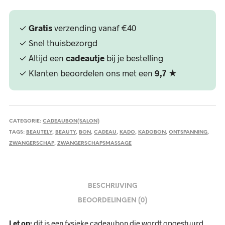
✓
Gratis
verzending vanaf €40
✓ Snel thuisbezorgd
✓ Altijd een
cadeautje
bij je bestelling
✓ Klanten beoordelen ons met een
9,7
★
CATEGORIE:
CADEAUBON(SALON)
TAGS:
BEAUTELY
,
BEAUTY
,
BON
,
CADEAU
,
KADO
,
KADOBON
,
ONTSPANNING
,
ZWANGERSCHAP
,
ZWANGERSCHAPSMASSAGE
BESCHRIJVING
BEOORDELINGEN (0)
Let op:
dit is een fysieke cadeaubon die wordt opgestuurd.