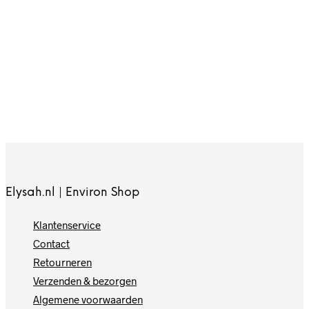
65,-
45,-
90,-
72.50
In
In
In
winkelwagen
winkelwagen
winkelwagen
In
winkelwagen
Elysah.nl | Environ Shop
Klantenservice
Contact
Retourneren
Verzenden & bezorgen
Algemene voorwaarden