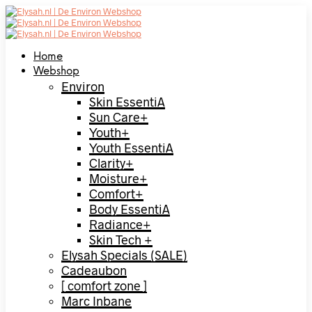
Home
Webshop
Environ
Skin EssentiA
Sun Care+
Youth+
Youth EssentiA
Clarity+
Moisture+
Comfort+
Body EssentiA
Radiance+
Skin Tech +
Elysah Specials (SALE)
Cadeaubon
[ comfort zone ]
Marc Inbane