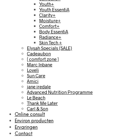
Youth+
Youth EssentiA
Clarity+
Moisture+
Comfort+
Body EssentiA
Radiance+
Skin Tech +
Elysah Specials (SALE)
Cadeaubon
[ comfort zone ]
Marc Inbane
Loveli
Sun Care
Amici
jane iredale
Advanced Nutrition Programme
Le Beach
Thank Me Later
Carl & Son
Online consult
Environ producten
Ervaringen
Contact