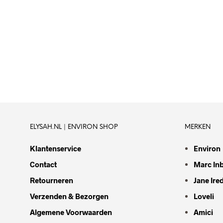
PRIJS
PRIJS
ELYSAH.NL | ENVIRON SHOP
MERKEN
Klantenservice
Environ
Contact
Marc In
Retourneren
Jane Ire
Verzenden & Bezorgen
Loveli
Algemene Voorwaarden
Amici