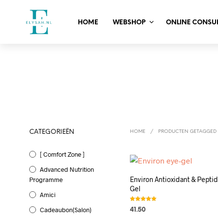
HOME
WEBSHOP
ONLINE CONSU
CATEGORIEËN
HOME
/
PRODUCTEN GETAGGED
[ Comfort Zone ]
Advanced Nutrition
Environ Antioxidant & Pepti
Programme
Gel
Amici
Gewaardeerd
Cadeaubon(salon)
41.50
4.75
uit 5