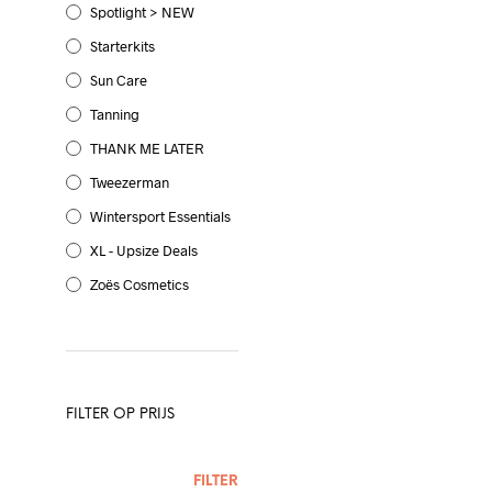
Spotlight > NEW
Starterkits
Sun Care
Tanning
THANK ME LATER
Tweezerman
Wintersport Essentials
XL - Upsize Deals
Zoës Cosmetics
FILTER OP PRIJS
MIN.
MAX.
FILTER