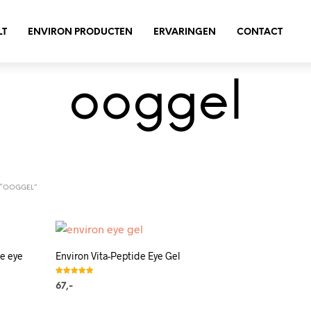
LT
ENVIRON PRODUCTEN
ERVARINGEN
CONTACT
ooggel
 “OOGGEL”
de eye
Environ Vita-Peptide Eye Gel
Gewaardeerd
67,-
5.00
uit 5
IN WINKELWAGEN