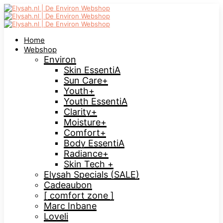
Home
Webshop
Environ
Skin EssentiA
Sun Care+
Youth+
Youth EssentiA
Clarity+
Moisture+
Comfort+
Body EssentiA
Radiance+
Skin Tech +
Elysah Specials (SALE)
Cadeaubon
[ comfort zone ]
Marc Inbane
Loveli