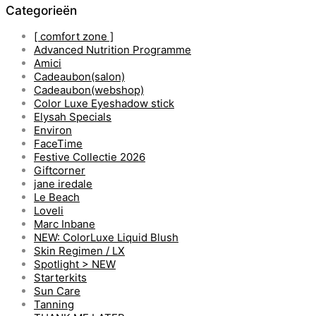
Categorieën
[ comfort zone ]
Advanced Nutrition Programme
Amici
Cadeaubon(salon)
Cadeaubon(webshop)
Color Luxe Eyeshadow stick
Elysah Specials
Environ
FaceTime
Festive Collectie 2026
Giftcorner
jane iredale
Le Beach
Loveli
Marc Inbane
NEW: ColorLuxe Liquid Blush
Skin Regimen / LX
Spotlight > NEW
Starterkits
Sun Care
Tanning