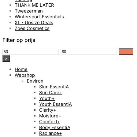
THANK ME LATER
Tweezerman
Wintersport Essentials
XL - Upsize Deals
Zoës Cosmetics
Filter op prijs
Min.
Max.
Filter
prijs
prijs
×
Home
Webshop
Environ
Skin EssentiA
Sun Care+
Youth+
Youth EssentiA
Clarity+
Moisture+
Comfort+
Body EssentiA
Radiance+