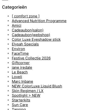
Categorieën
[ comfort zone ]
Advanced Nutrition Programme
Amici
Cadeaubon(salon)
Cadeaubon(webshop)
Color Luxe Eyeshadow stick
Elysah Specials
Environ
FaceTime
Festive Collectie 2026
Giftcorner
jane iredale
Le Beach
Loveli
Marc Inbane
NEW: ColorLuxe Liquid Blush
Skin Regimen / LX
Spotlight > NEW
Starterkits
Sun Care
Tanning