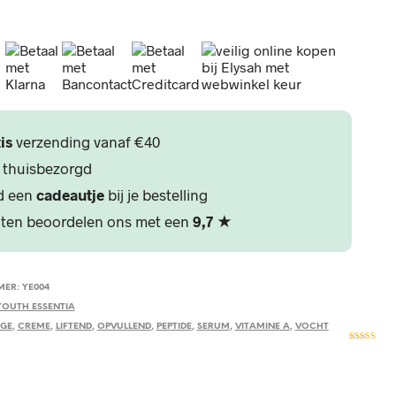
is
verzending vanaf €40
 thuisbezorgd
jd een
cadeautje
bij je bestelling
ten beoordelen ons met een
9,7
★
MER:
YE004
YOUTH ESSENTIA
AGE
,
CREME
,
LIFTEND
,
OPVULLEND
,
PEPTIDE
,
SERUM
,
VITAMINE A
,
VOCHT
Gewaardeerd
uit 5