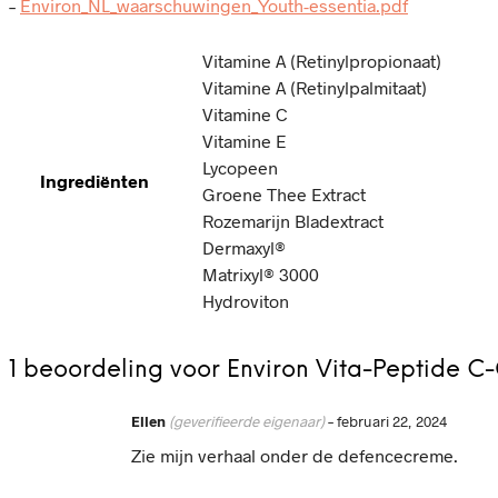
–
Environ_NL_waarschuwingen_Youth-essentia.pdf
Vitamine A (Retinylpropionaat)
Vitamine A (Retinylpalmitaat)
Vitamine C
Vitamine E
Lycopeen
Ingrediënten
Groene Thee Extract
Rozemarijn Bladextract
Dermaxyl®
Matrixyl® 3000
Hydroviton
1 beoordeling voor
Environ Vita-Peptide C
Ellen
(geverifieerde eigenaar)
–
februari 22, 2024
Zie mijn verhaal onder de defencecreme.