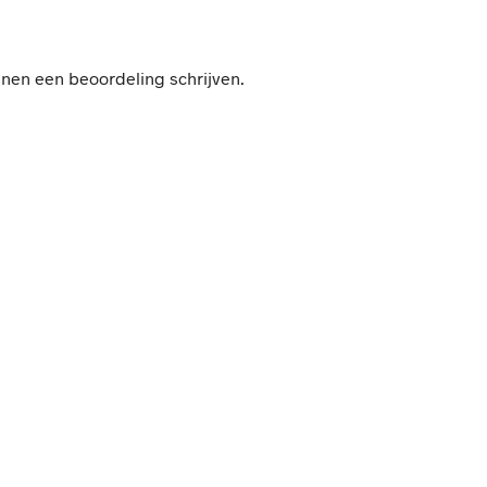
nnen een beoordeling schrijven.
108,-
4.67
en
In winkelwagen