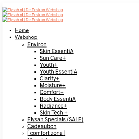
Home
Webshop
Environ
Skin EssentiA
Sun Care+
Youth+
Youth EssentiA
Clarity+
Moisture+
Comfort+
Body EssentiA
Radiance+
Skin Tech +
Elysah Specials (SALE)
Cadeaubon
[ comfort zone ]