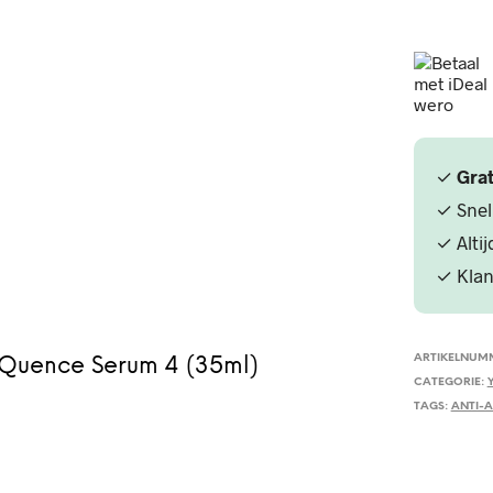
Quence
Serum
4
(35ml)
aantal
✓
Grat
✓ Snel
✓ Alti
✓ Klan
ARTIKELNUM
-Quence Serum 4 (35ml)
CATEGORIE:
TAGS:
ANTI-