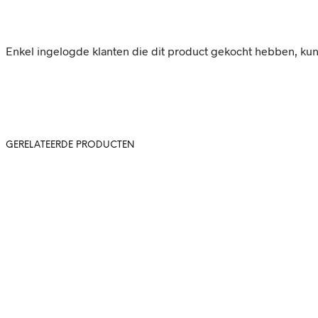
Enkel ingelogde klanten die dit product gekocht hebben, ku
GERELATEERDE PRODUCTEN
80,-
In winkelwag
64,-
5.00
In winkelwagen