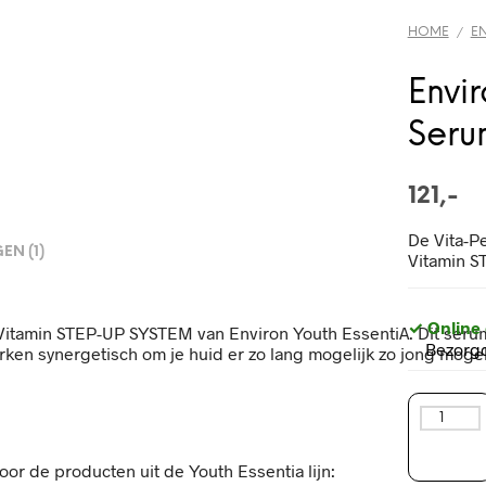
HOME
E
/
Envi
Seru
121,-
De Vita-P
EN (1)
Vitamin S
✓ Online
Vitamin STEP-UP SYSTEM van Environ Youth EssentiA. Dit serum 
Bezorgd
ken synergetisch om je huid er zo lang mogelijk zo jong mogeli
Environ
Vita-
Peptide
r de producten uit de Youth Essentia lijn:
C-