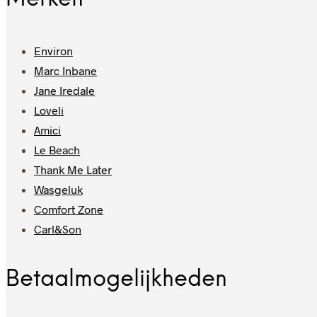
Environ
Marc Inbane
Jane Iredale
Loveli
Amici
Le Beach
Thank Me Later
Wasgeluk
Comfort Zone
Carl&Son
Betaalmogelijkheden