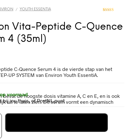
NVIRON
YOUTH ESSENTIA
/
1
Gewaardeerd
5.00
op 5
gebaseerd op
ron Vita-Peptide C-Quence
klantbeoordeling
m 4 (35ml)
eptide C-Quence Serum 4 is de vierde stap van het
TEP-UP SYSTEM van Environ Youth EssentiA.
 op voorraad
bevat de hoogste dosis vitamine A, C en E, en is ook
 bij jou thuis, of PostNL-punt
jk uit te laten zien. Dit serum vormt een dynamisch
In mijn winkelwagen