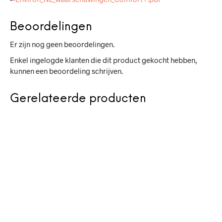
Beoordelingen
Er zijn nog geen beoordelingen.
Enkel ingelogde klanten die dit product gekocht hebben,
kunnen een beoordeling schrijven.
Gerelateerde producten
65,-
5.00
46,-
5.00
IN WINKELWAGEN
IN WINKELWAGEN