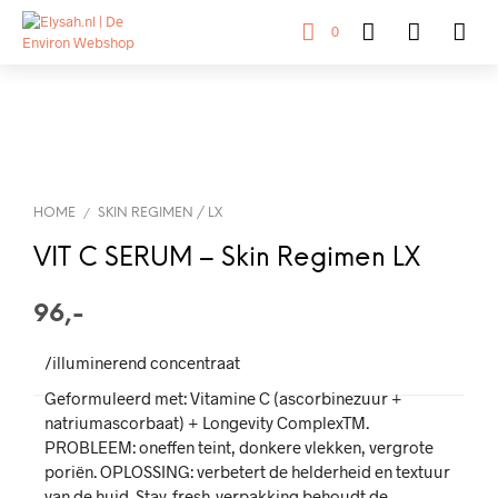
0
HOME
SKIN REGIMEN / LX
/
VIT C SERUM – Skin Regimen LX
96,-
/illuminerend concentraat
Geformuleerd met: Vitamine C (ascorbinezuur +
natriumascorbaat) + Longevity ComplexTM.
PROBLEEM: oneffen teint, donkere vlekken, vergrote
poriën. OPLOSSING: verbetert de helderheid en textuur
van de huid. Stay-fresh-verpakking behoudt de