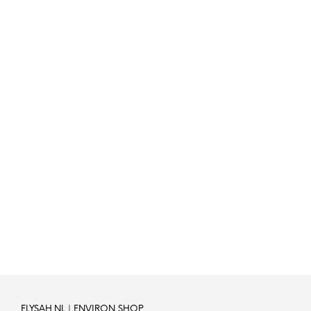
97,-
46,-
IN WINKELWAGEN
IN WINKELWAGEN
65,-
89.25
IN WINKELWAGEN
IN WINKELWAGEN
ELYSAH.NL | ENVIRON SHOP