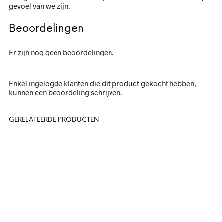
gevoel van welzijn.
Beoordelingen
Er zijn nog geen beoordelingen.
Enkel ingelogde klanten die dit product gekocht hebben,
kunnen een beoordeling schrijven.
GERELATEERDE PRODUCTEN
48,-
Oorspronkelijke
Huidige
57.77
26.50
prijs
prijs
In winkelwagen
was:
is:
In winkelwagen
€57.77.
€26.50.