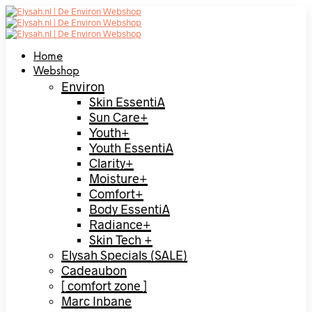
Home
Webshop
Environ
Skin EssentiA
Sun Care+
Youth+
Youth EssentiA
Clarity+
Moisture+
Comfort+
Body EssentiA
Radiance+
Skin Tech +
Elysah Specials (SALE)
Cadeaubon
[ comfort zone ]
Marc Inbane