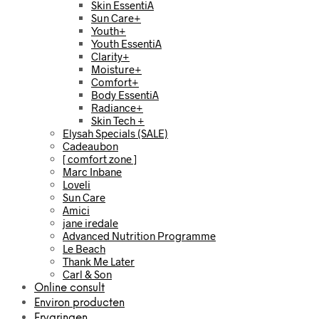
Skin EssentiA
Sun Care+
Youth+
Youth EssentiA
Clarity+
Moisture+
Comfort+
Body EssentiA
Radiance+
Skin Tech +
Elysah Specials (SALE)
Cadeaubon
[ comfort zone ]
Marc Inbane
Loveli
Sun Care
Amici
jane iredale
Advanced Nutrition Programme
Le Beach
Thank Me Later
Carl & Son
Online consult
Environ producten
Ervaringen