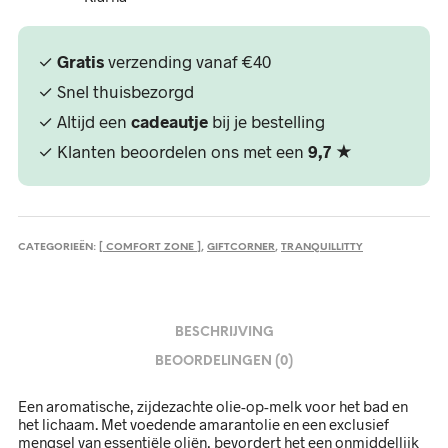
✓
Gratis
verzending vanaf €40
✓ Snel thuisbezorgd
✓ Altijd een
cadeautje
bij je bestelling
✓ Klanten beoordelen ons met een
9,7
★
CATEGORIEËN:
[ COMFORT ZONE ]
,
GIFTCORNER
,
TRANQUILLITTY
BESCHRIJVING
BEOORDELINGEN (0)
Een aromatische, zijdezachte olie-op-melk voor het bad en
het lichaam. Met voedende amarantolie en een exclusief
mengsel van essentiële oliën, bevordert het een onmiddellijk