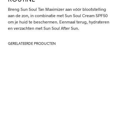
Breng Sun Soul Tan Maximizer aan vóór blootstelling
aan de zon, in combinatie met Sun Soul Cream SPF50
om je huid te beschermen. Eenmaal terug, hydrateren
en verzachten met Sun Soul After Sun.
GERELATEERDE PRODUCTEN
32,-
46,-
5.00
IN WINKELWAGEN
IN WINKELWAGEN