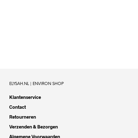
27.50
42,-
5.00
IN WINKELWAGEN
IN WINKELWAGEN
ELYSAH.NL | ENVIRON SHOP
Klantenservice
Contact
Retourneren
Verzenden & Bezorgen
Algemene Voorwaarden