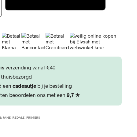
In mijn winkelwagen
ting
is
verzending vanaf €40
 thuisbezorgd
jd een
cadeautje
bij je bestelling
37,-
ten beoordelen ons met een
9,7
★
In winkelwagen
N:
JANE IREDALE
,
PRIMERS