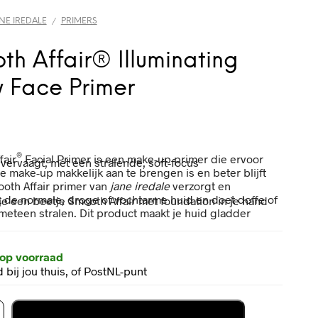
NE IREDALE
PRIMERS
/
th Affair® Illuminating
 Face Primer
®
fair
Facial Primer
is een make-up primer die ervoor
 vervaagt, met een stralende, soft-focus
je make-up makkelijk aan te brengen is en beter blijft
ooth Affair primer van
jane iredale
verzorgt en
t de normale, droge of vochtarme huid en doet doffe of
e een beetje Smooth Affair met foundation in je hand
meteen stralen. Dit product maakt je huid gladder
 op voorraad
 bij jou thuis, of PostNL-punt