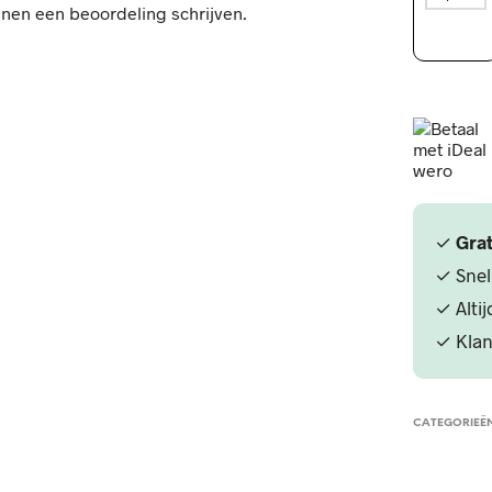
nnen een beoordeling schrijven.
Affair®
Illumina
Glow
Face
Primer
aantal
✓
Grat
✓ Snel
22,-
✓ Alti
5.00
✓ Klan
In winkelwagen
en
CATEGORIEË