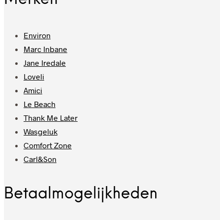
Environ
Marc Inbane
Jane Iredale
Loveli
Amici
Le Beach
Thank Me Later
Wasgeluk
Comfort Zone
Carl&Son
Betaalmogelijkheden