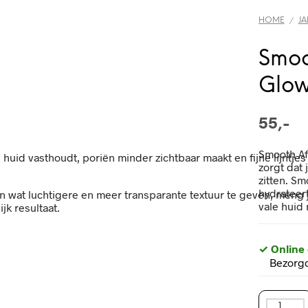
HOME
JA
/
Smoo
Glow
55,-
Smooth Af
huid vasthoudt, poriën minder zichtbaar maakt en fijne lijntjes
zorgt dat 
zitten. Sm
hydrateer
 wat luchtigere en meer transparante textuur te geven, meng j
vale huid 
jk resultaat.
✓ Online
Bezorgd
Smooth