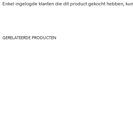
Enkel ingelogde klanten die dit product gekocht hebben, ku
GERELATEERDE PRODUCTEN
22,-
5.00
37,-
In winkelwagen
In winkelwag