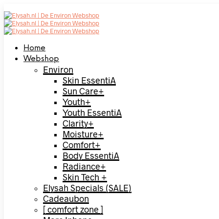
Home
Webshop
Environ
Skin EssentiA
Sun Care+
Youth+
Youth EssentiA
Clarity+
Moisture+
Comfort+
Body EssentiA
Radiance+
Skin Tech +
Elysah Specials (SALE)
Cadeaubon
[ comfort zone ]