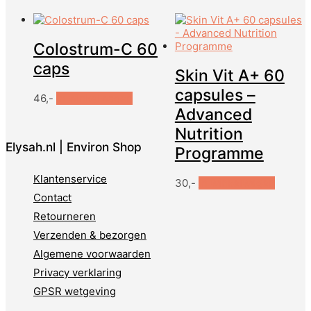
Colostrum-C 60
caps
Skin Vit A+ 60
capsules –
46,-
In winkelwagen
Advanced
Nutrition
Elysah.nl | Environ Shop
Programme
Klantenservice
30,-
In winkelwagen
Contact
Retourneren
Verzenden & bezorgen
Algemene voorwaarden
Privacy verklaring
GPSR wetgeving