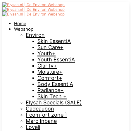
Home
Webshop
Environ
Skin EssentiA
Sun Care+
Youth+
Youth EssentiA
Clarity+
Moisture+
Comfort+
Body EssentiA
Radiance+
Skin Tech +
Elysah Specials (SALE)
Cadeaubon
[ comfort zone ]
Marc Inbane
Loveli