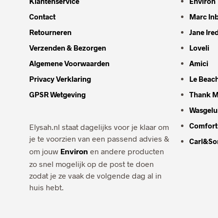
Klantenservice
Environ
Contact
Marc In
Retourneren
Jane Ire
Verzenden & Bezorgen
Loveli
Algemene Voorwaarden
Amici
Privacy Verklaring
Le Beac
GPSR Wetgeving
Thank M
Wasgelu
Comfort
Elysah.nl staat dagelijks voor je klaar om
je te voorzien van een passend advies &
Carl&So
om jouw
Environ
en andere producten
zo snel mogelijk op de post te doen
zodat je ze vaak de volgende dag al in
huis hebt.