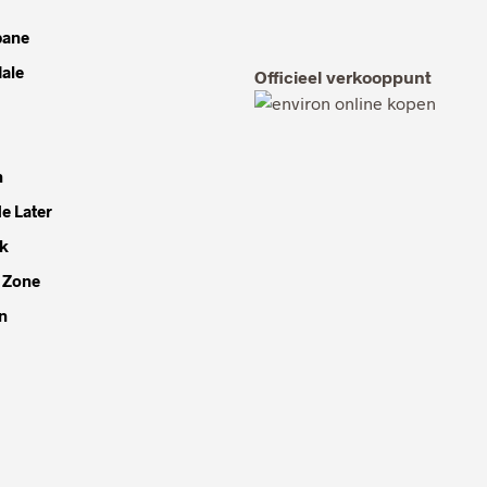
bane
dale
Officieel verkooppunt
h
e Later
k
 Zone
n