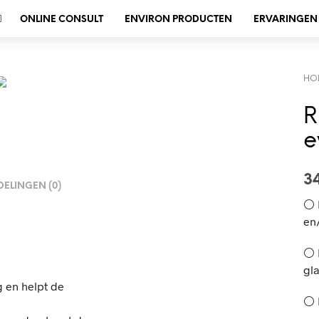
ONLINE CONSULT
ENVIRON PRODUCTEN
ERVARINGEN
HO
R
e
3
ELINGEN (0)
⚪️ 
en/
⚪️ 
gl
g en helpt de
⚪️ 