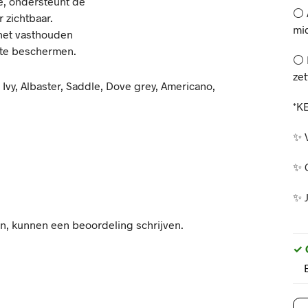
e, ondersteunt de
⚪️ 
r zichtbaar.
mi
het vasthouden
d te beschermen.
⚪️ 
zet
Ivy, Albaster, Saddle, Dove grey, Americano,
*K
✨ 
✨ 
✨ 
n, kunnen een beoordeling schrijven.
✓ 