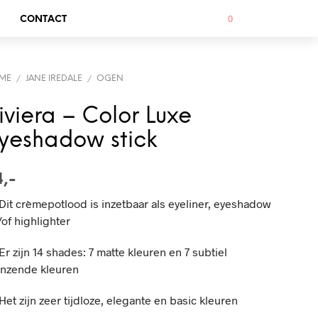
0
CONTACT
ME
JANE IREDALE
OGEN
/
/
iviera – Color Luxe
yeshadow stick
4,-
Dit crèmepotlood is inzetbaar als eyeliner, eyeshadow
of highlighter
Er zijn 14 shades: 7 matte kleuren en 7 subtiel
anzende kleuren
Het zijn zeer tijdloze, elegante en basic kleuren