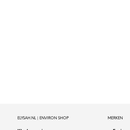
de
productpagina
ELYSAH.NL | ENVIRON SHOP
MERKEN