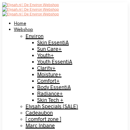
Home
Webshop
Environ
Skin EssentiA
Sun Care+
Youth+
Youth EssentiA
Clarity+
Moisture+
Comfort+
Body EssentiA
Radiance+
Skin Tech +
Elysah Specials (SALE)
Cadeaubon
[ comfort zone ]
Marc Inbane