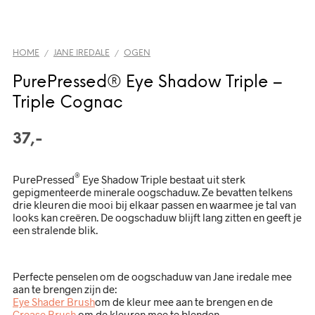
HOME
JANE IREDALE
OGEN
/
/
PurePressed® Eye Shadow Triple –
Triple Cognac
37,-
®
PurePressed
Eye Shadow Triple bestaat uit sterk
gepigmenteerde minerale oogschaduw. Ze bevatten telkens
drie kleuren die mooi bij elkaar passen en waarmee je tal van
looks kan creëren. De oogschaduw blijft lang zitten en geeft je
een stralende blik.
Perfecte penselen om de oogschaduw van Jane iredale mee
aan te brengen zijn de:
Eye Shader Brush
om de kleur mee aan te brengen en de
Crease Brush
om de kleuren mee te blenden.