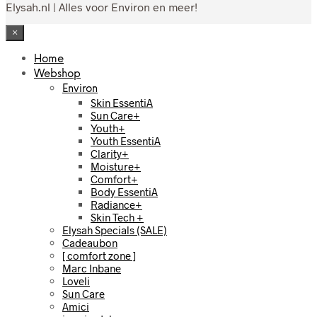
Elysah.nl | Alles voor Environ en meer!
×
Home
Webshop
Environ
Skin EssentiA
Sun Care+
Youth+
Youth EssentiA
Clarity+
Moisture+
Comfort+
Body EssentiA
Radiance+
Skin Tech +
Elysah Specials (SALE)
Cadeaubon
[ comfort zone ]
Marc Inbane
Loveli
Sun Care
Amici