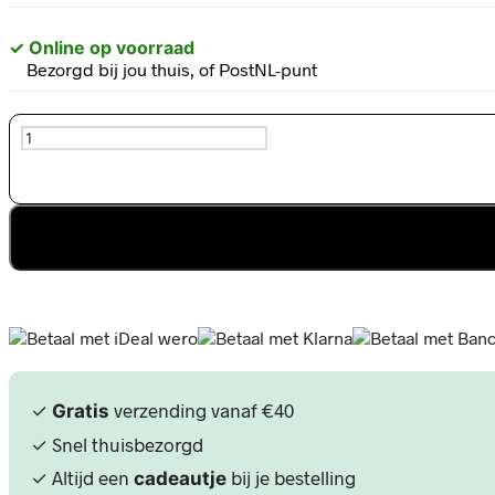
✓ Online op voorraad
Bezorgd bij jou thuis, of PostNL-punt
PurePressed®
Eye
Shadow
6
Well-
In mij
Naturally
Matte
aantal
✓
verzending vanaf €40
Gratis
✓ Snel thuisbezorgd
✓ Altijd een
bij je bestelling
cadeautje