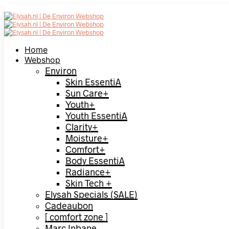
Home
Webshop
Environ
Skin EssentiA
Sun Care+
Youth+
Youth EssentiA
Clarity+
Moisture+
Comfort+
Body EssentiA
Radiance+
Skin Tech +
Elysah Specials (SALE)
Cadeaubon
[ comfort zone ]
Marc Inbane