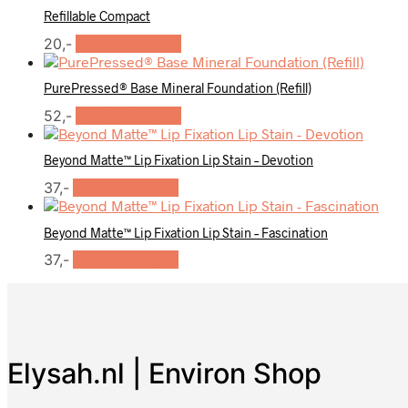
Refillable Compact
20,-
In winkelwagen
PurePressed® Base Mineral Foundation (Refill)
Dit
52,-
In winkelwagen
product
heeft
Beyond Matte™ Lip Fixation Lip Stain – Devotion
meerdere
variaties.
37,-
In winkelwagen
Deze
optie
Beyond Matte™ Lip Fixation Lip Stain – Fascination
kan
gekozen
37,-
In winkelwagen
worden
op
de
productpagina
Elysah.nl | Environ Shop