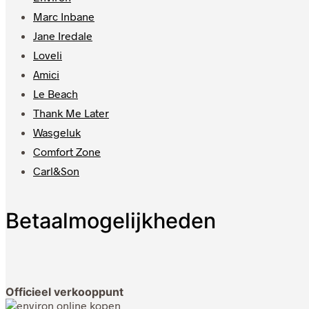
Marc Inbane
Jane Iredale
Loveli
Amici
Le Beach
Thank Me Later
Wasgeluk
Comfort Zone
Carl&Son
Betaalmogelijkheden
Officieel verkooppunt