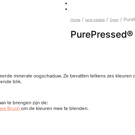
/
/
/
PureP
Home
jane iredale
Ogen
PurePressed® 
erde minerale oogschaduw. Ze bevatten telkens zes kleuren di
lende blik.
n te brengen zijn de:
ase Brush
om de kleuren mee te blenden.