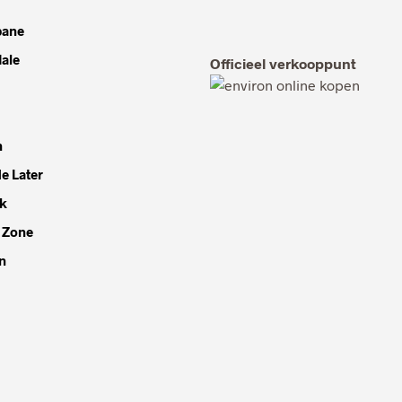
bane
dale
Officieel verkooppunt
h
e Later
k
 Zone
n