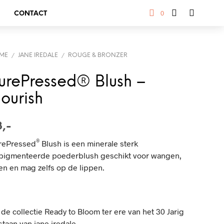
0
CONTACT
ME
JANE IREDALE
ROUGE & BRONZER
/
/
urePressed® Blush –
lourish
3,-
®
rePressed
Blush
is een minerale sterk
pigmenteerde poederblush geschikt voor wangen,
en en mag zelfs op de lippen.
 de collectie Ready to Bloom ter ere van het 30 Jarig
taan van jane iredale