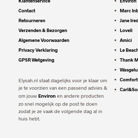
Klantenservice
Environ
Contact
Marc In
Retourneren
Jane Ire
Verzenden & Bezorgen
Loveli
Algemene Voorwaarden
Amici
Privacy Verklaring
Le Beac
GPSR Wetgeving
Thank M
Wasgelu
Comfort
Elysah.nl staat dagelijks voor je klaar om
je te voorzien van een passend advies &
Carl&So
om jouw
Environ
en andere producten
zo snel mogelijk op de post te doen
zodat je ze vaak de volgende dag al in
huis hebt.