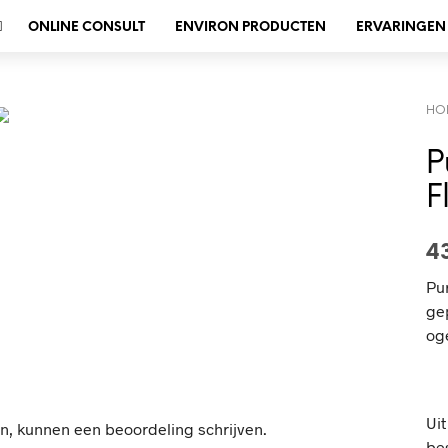
ONLINE CONSULT
ENVIRON PRODUCTEN
ERVARINGEN
HO
P
F
4
Pu
ge
og
Uit
n, kunnen een beoordeling schrijven.
bes