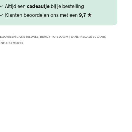
✓ Altijd een
cadeautje
bij je bestelling
✓ Klanten beoordelen ons met een
9,7
★
EGORIEËN:
JANE IREDALE
,
READY TO BLOOM | JANE IREDALE 30 JAAR
,
GE & BRONZER