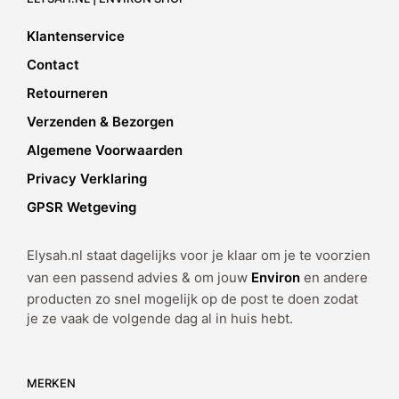
op
ka
Klantenservice
ge
Contact
wo
op
Retourneren
de
Verzenden & Bezorgen
pr
Algemene Voorwaarden
Privacy Verklaring
GPSR Wetgeving
Elysah.nl staat dagelijks voor je klaar om je te voorzien
van een passend advies & om jouw
Environ
en andere
producten zo snel mogelijk op de post te doen zodat
je ze vaak de volgende dag al in huis hebt.
MERKEN