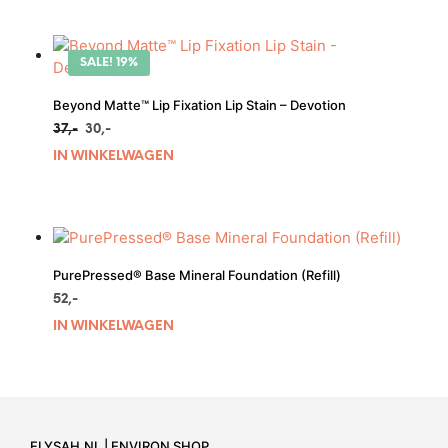
SALE! 19%
Beyond Matte™ Lip Fixation Lip Stain – Devotion
Oorspronkelijke
Huidige
37,-
30,-
prijs
prijs
IN WINKELWAGEN
was:
is:
€37,-.
€30,-.
PurePressed® Base Mineral Foundation (Refill)
52,-
Dit
IN WINKELWAGEN
pr
he
me
var
De
ELYSAH.NL | ENVIRON SHOP