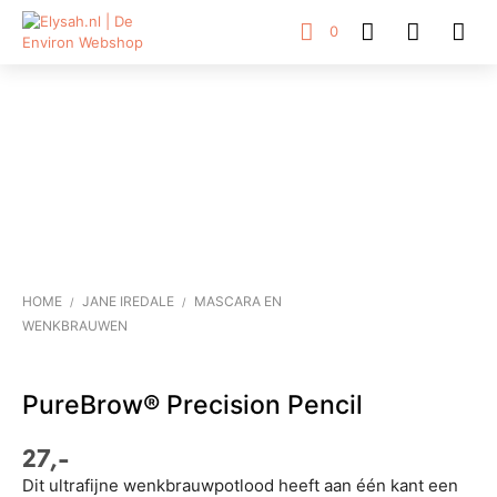
0
HOME
JANE IREDALE
MASCARA EN
/
/
WENKBRAUWEN
PureBrow® Precision Pencil
27,-
Dit ultrafijne wenkbrauwpotlood heeft aan één kant een