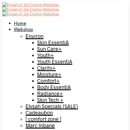
Home
Webshop
Environ
Skin EssentiA
Sun Care+
Youth+
Youth EssentiA
Clarity+
Moisture+
Comfort+
Body EssentiA
Radiance+
Skin Tech +
Elysah Specials (SALE)
Cadeaubon
[ comfort zone ]
Marc Inbane