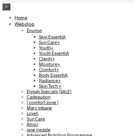
×
Home
Webshop
Environ
Skin EssentiA
Sun Care+
Youth+
Youth EssentiA
Clarity+
Moisture+
Comfort+
Body EssentiA
Radiance+
Skin Tech +
Elysah Specials (SALE)
Cadeaubon
[ comfort zone ]
Marc Inbane
Loveli
Sun Care
Amici
jane iredale
Advanced Nutrition Programme