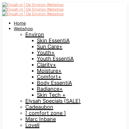
Home
Webshop
Environ
Skin EssentiA
Sun Care+
Youth+
Youth EssentiA
Clarity+
Moisture+
Comfort+
Body EssentiA
Radiance+
Skin Tech +
Elysah Specials (SALE)
Cadeaubon
[ comfort zone ]
Marc Inbane
Loveli