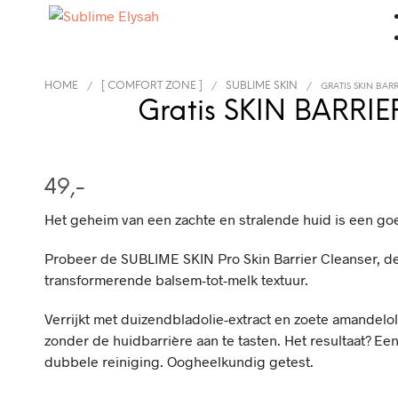
HOME
[ COMFORT ZONE ]
SUBLIME SKIN
/
/
/
GRATIS SKIN BARR
Gratis SKIN BARRIE
49,-
Het geheim van een zachte en stralende huid is een go
Probeer de SUBLIME SKIN Pro Skin Barrier Cleanser, d
transformerende balsem-tot-melk textuur.
Verrijkt met duizendbladolie-extract en zoete amandeloli
zonder de huidbarrière aan te tasten. Het resultaat? Ee
dubbele reiniging. Oogheelkundig getest.