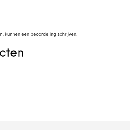
n, kunnen een beoordeling schrijven.
cten
77.50
98,-
IN WINKELWAGEN
IN WINKELWAGEN