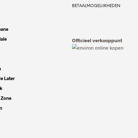
BETAALMOGELIJKHEDEN
bane
dale
Officieel verkooppunt
h
e Later
k
 Zone
n