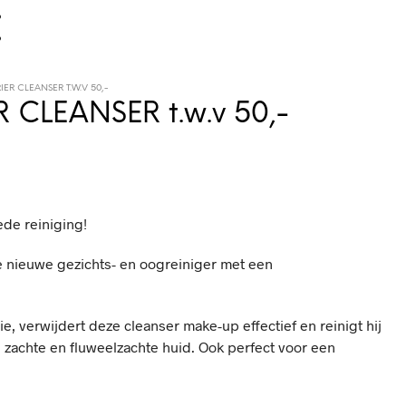
IER CLEANSER T.W.V 50,-
R CLEANSER t.w.v 50,-
ede reiniging!
e nieuwe gezichts- en oogreiniger met een
e, verwijdert deze cleanser make-up effectief en reinigt hij
n zachte en fluweelzachte huid. Ook perfect voor een