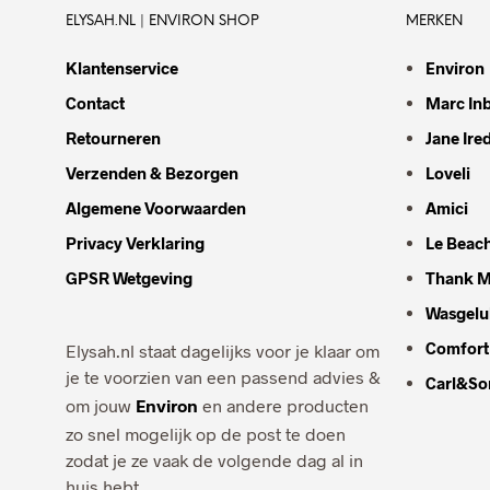
ELYSAH.NL | ENVIRON SHOP
MERKEN
Klantenservice
Environ
Contact
Marc In
Retourneren
Jane Ire
Verzenden & Bezorgen
Loveli
Algemene Voorwaarden
Amici
Privacy Verklaring
Le Beac
GPSR Wetgeving
Thank M
Wasgelu
Comfort
Elysah.nl staat dagelijks voor je klaar om
je te voorzien van een passend advies &
Carl&So
om jouw
Environ
en andere producten
zo snel mogelijk op de post te doen
zodat je ze vaak de volgende dag al in
huis hebt.