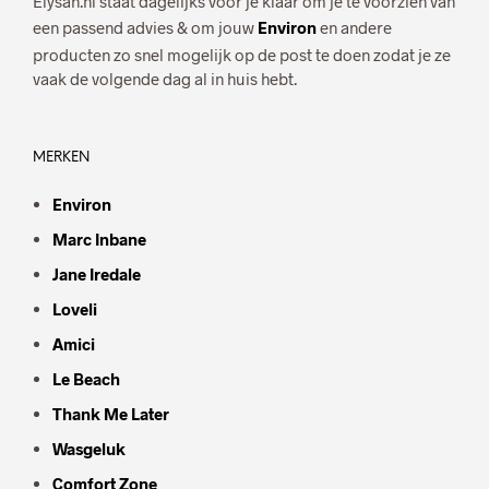
Elysah.nl staat dagelijks voor je klaar om je te voorzien van
een passend advies & om jouw
Environ
en andere
producten zo snel mogelijk op de post te doen zodat je ze
vaak de volgende dag al in huis hebt.
MERKEN
Environ
Marc Inbane
Jane Iredale
Loveli
Amici
Le Beach
Thank Me Later
Wasgeluk
Comfort Zone