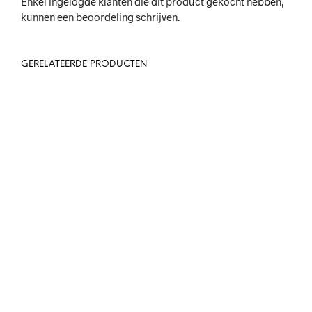
Enkel ingelogde klanten die dit product gekocht hebben,
kunnen een beoordeling schrijven.
GERELATEERDE PRODUCTEN
150,-
48,-
IN WINKELWAGEN
IN WINKELWAGEN
65.25
IN WINKELWAGEN
80,-