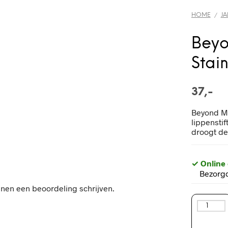
HOME
JA
/
Beyo
Stai
37,-
Beyond Mat
lippenstif
droogt de 
✓ Online
Bezorgd
nnen een beoordeling schrijven.
Beyond
Matte™
Lip