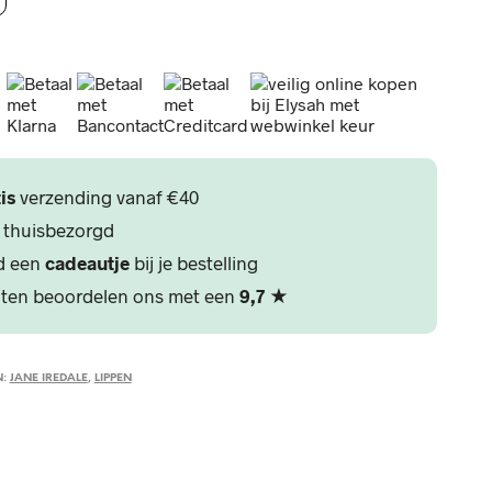
is
verzending vanaf €40
32,-
 thuisbezorgd
jd een
cadeautje
bij je bestelling
In winkelwagen
ten beoordelen ons met een
9,7
★
N:
JANE IREDALE
,
LIPPEN