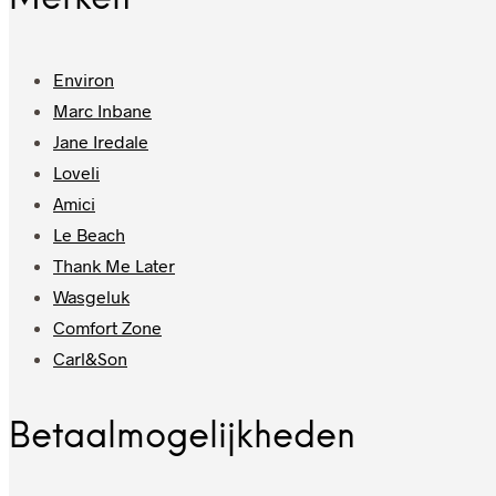
Environ
Marc Inbane
Jane Iredale
Loveli
Amici
Le Beach
Thank Me Later
Wasgeluk
Comfort Zone
Carl&Son
Betaalmogelijkheden