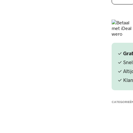
Fixation
Lip
Stain
-
Muse
aantal
✓
Grat
22,-
5.00
✓ Snel
In winkelwagen
✓ Alti
en
✓ Klan
CATEGORIEË