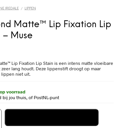
NE IREDALE
LIPPEN
/
nd Matte™ Lip Fixation Lip
n – Muse
te™ Lip Fixation Lip Stain is een intens matte vloeibare
t zeer lang houdt. Deze lippenstift droogt op maar
lippen niet uit.
 op voorraad
 bij jou thuis, of PostNL-punt
In mijn winkelwagen