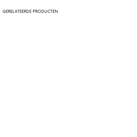
GERELATEERDE PRODUCTEN
37,-
37,-
In winkelwagen
In winkelwag