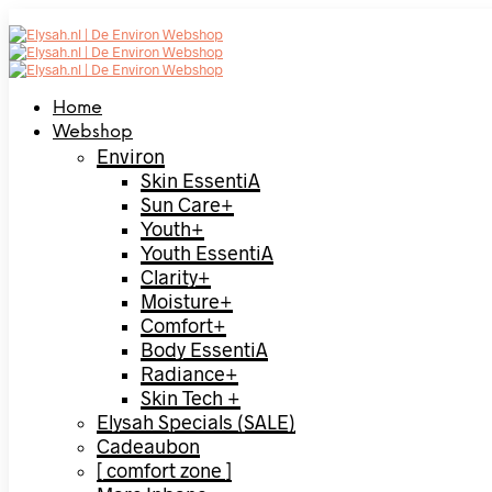
Home
Webshop
Environ
Skin EssentiA
Sun Care+
Youth+
Youth EssentiA
Clarity+
Moisture+
Comfort+
Body EssentiA
Radiance+
Skin Tech +
Elysah Specials (SALE)
Cadeaubon
[ comfort zone ]