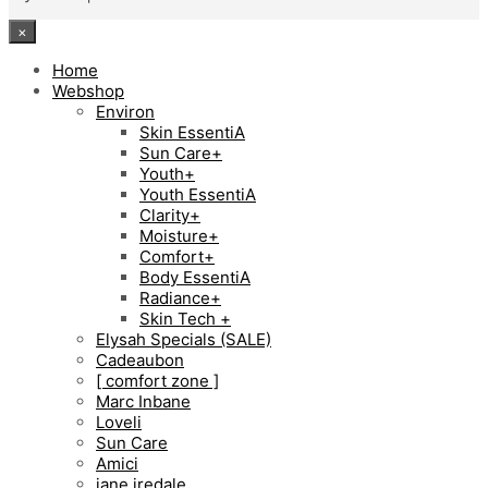
×
Home
Webshop
Environ
Skin EssentiA
Sun Care+
Youth+
Youth EssentiA
Clarity+
Moisture+
Comfort+
Body EssentiA
Radiance+
Skin Tech +
Elysah Specials (SALE)
Cadeaubon
[ comfort zone ]
Marc Inbane
Loveli
Sun Care
Amici
jane iredale