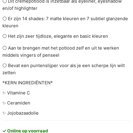
⚪️ Dit crèmepotlood is inzetbaar als eyeliner, eyeshadow
en/of highlighter
⚪️ Er zijn 14 shades: 7 matte kleuren en 7 subtiel glanzende
kleuren
⚪️ Het zijn zeer tijdloze, elegante en basic kleuren
⚪️ Aan te brengen met het potlood zelf en uit te werken
middels vingers of penseel
⚪️ Bevat een puntenslijper voor als je een scherpe lijn wilt
zetten
*KERN INGREDIËNTEN*
✨ Vitamine C
✨ Ceramiden
✨ Jojobazaadolie
✓ Online op voorraad