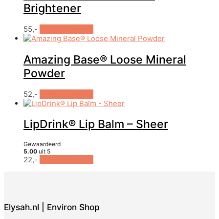
Brightener
55,-
In winkelwagen
Amazing Base® Loose Mineral
Powder
Dit
52,-
In winkelwagen
product
heeft
meerdere
LipDrink® Lip Balm – Sheer
variaties.
Deze
Gewaardeerd
optie
5.00
uit 5
kan
22,-
In winkelwagen
gekozen
worden
op
de
productpagina
Elysah.nl | Environ Shop