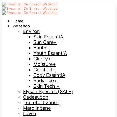
Home
Webshop
Environ
Skin EssentiA
Sun Care+
Youth+
Youth EssentiA
Clarity+
Moisture+
Comfort+
Body EssentiA
Radiance+
Skin Tech +
Elysah Specials (SALE)
Cadeaubon
[ comfort zone ]
Marc Inbane
Loveli