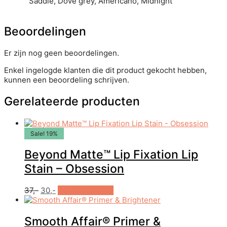
Saddle, Dove grey, Americano, Midnight
Beoordelingen
Er zijn nog geen beoordelingen.
Enkel ingelogde klanten die dit product gekocht hebben,
kunnen een beoordeling schrijven.
Gerelateerde producten
Sale! 19%
Beyond Matte™ Lip Fixation Lip
Stain – Obsession
Oorspronkelijke
Huidige
37,-
30,-
In winkelwagen
prijs
prijs
was:
is:
€37,-.
€30,-.
Smooth Affair® Primer &